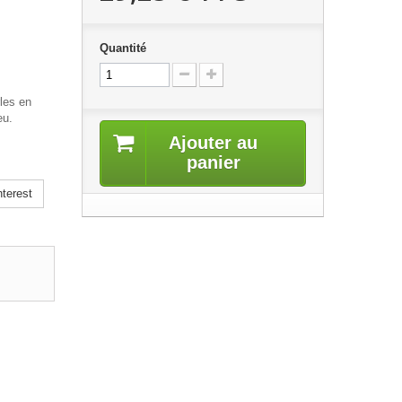
Quantité
rles en
eu.
Ajouter au
panier
terest