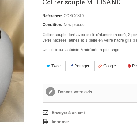
Collier souple MELISANDE
Reference:
COSO0310
Condition:
New product
Collier souple doré avec du fil d'aluminium doré, 2 pe
verre nacrées jaunes et 1 perle en verre nacré gris bl
Un joli bijou fantaisie Marie'crée à prix sage !
Tweet
Partager
Google+
Pin
Donnez votre avis
Envoyer à un ami
Imprimer