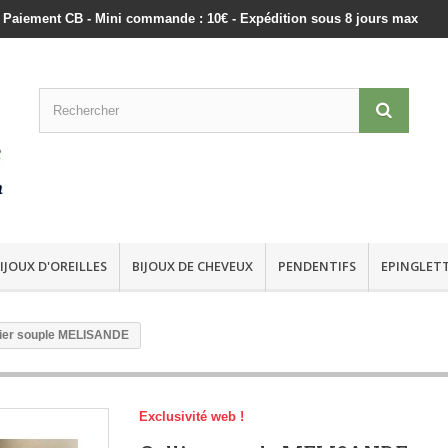
ts - Paiement CB - Mini commande : 10€ - Expédition sous 8 jours max
IJOUX D'OREILLES
BIJOUX DE CHEVEUX
PENDENTIFS
EPINGLET
lier souple MELISANDE
Exclusivité web !