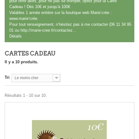
pour offrir alors, pour ne pas se tromper, optez pour la Carte
Cadeau ! Dès 10€ et jusqu’à 100€
Valables 1 année entière sur la boutique web Marie’crée :
www.marie’crée
.
Pour tout renseignement, n’hésitez pas à me contacter (06 11 34 95
01 ou
http://marie-cree.fr/contactez...
Détails
CARTES CADEAU
Il y a 10 produits.
Tri
Le moins cher
Résultats 1 - 10 sur 10.