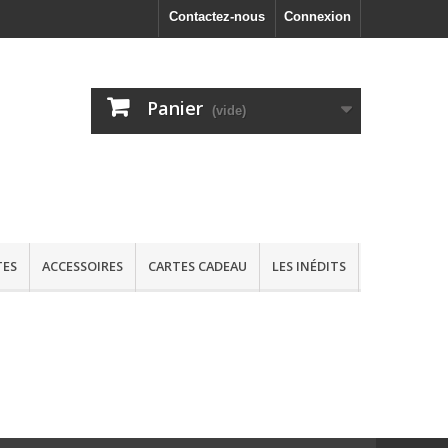
Contactez-nous
Connexion
Panier
(vide)
TES
ACCESSOIRES
CARTES CADEAU
LES INÉDITS