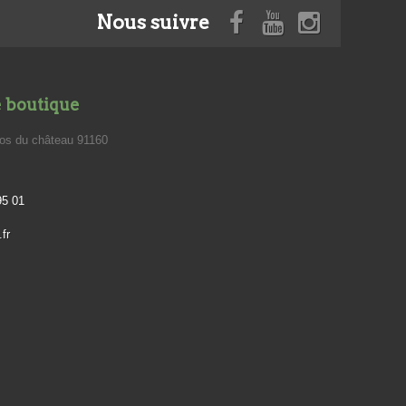
Nous suivre
e boutique
los du château 91160
95 01
fr