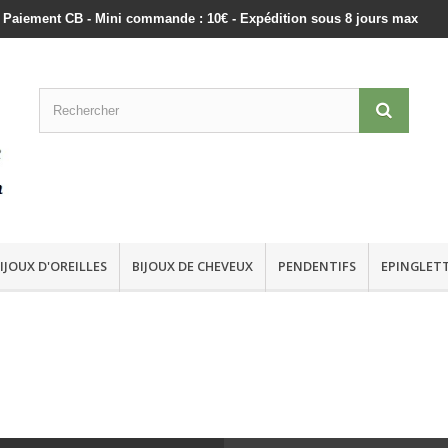
ts - Paiement CB - Mini commande : 10€ - Expédition sous 8 jours max
IJOUX D'OREILLES
BIJOUX DE CHEVEUX
PENDENTIFS
EPINGLET