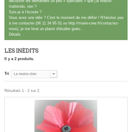
découvrir les demandes un peu « spéciales » que j'ai réalisé.
Inattendu, non ?
Suis-je à l’écoute ?
Vous avez une idée ? C'est le moment de me défier ! N’hésitez pas
à me contacter (06 11 34 95 01 ou
http://marie-cree.fr/contactez-
nous
); je me ferai un plaisir d'étudier gratu...
Détails
LES INÉDITS
Il y a 2 produits.
Tri
Le moins cher
Résultats 1 - 2 sur 2.