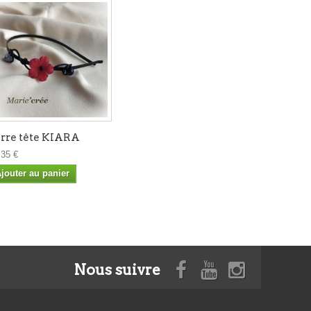
rre tête KIARA
,35 €
jouter au panier
Nous suivre