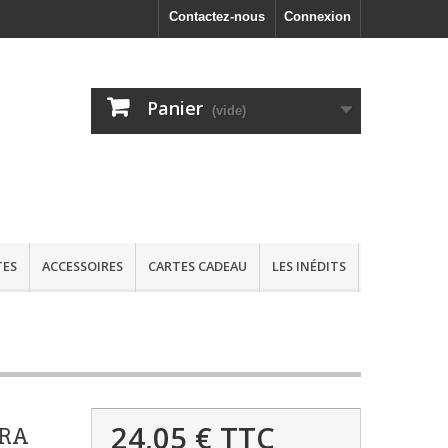
Contactez-nous
Connexion
Panier
(vide)
TES
ACCESSOIRES
CARTES CADEAU
LES INÉDITS
24,05 €
TTC
ARA