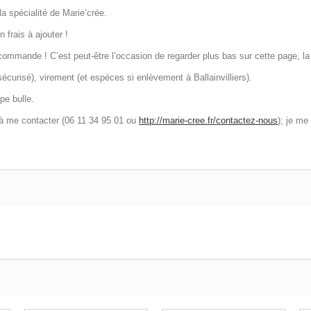
la spécialité de Marie’crée.
 frais à ajouter !
mmande ! C’est peut-être l’occasion de regarder plus bas sur cette page, la
urisé), virement (et espèces si enlèvement à Ballainvilliers).
pe bulle.
 à me contacter (06 11 34 95 01 ou
http://marie-cree.fr/contactez-nous
); je me