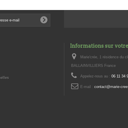
Informations sur votr
Marie'crée, 1 résidence du c
BALLAINVILLIERS France
Appelez-nous au :
06 11 34 
elles
E-mail :
contact@marie-cree.