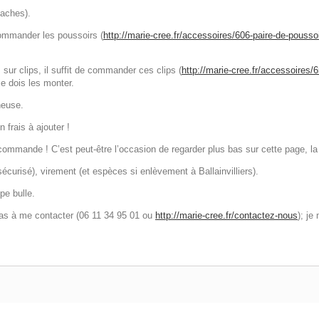
taches).
commander les poussoirs (
http://marie-cree.fr/accessoires/606-paire-de-poussoi
sur clips, il suffit de commander ces clips (
http://marie-cree.fr/accessoires/6
e dois les monter.
neuse.
 frais à ajouter !
mmande ! C’est peut-être l’occasion de regarder plus bas sur cette page, la
urisé), virement (et espèces si enlèvement à Ballainvilliers).
pe bulle.
pas à me contacter (06 11 34 95 01 ou
http://marie-cree.fr/contactez-nous
); je