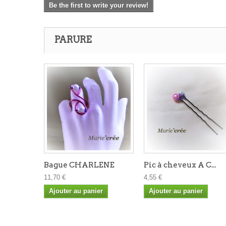
Be the first to write your review!
PARURE
Bague CHARLENE
Pic à cheveux A C...
11,70 €
4,55 €
Ajouter au panier
Ajouter au panier