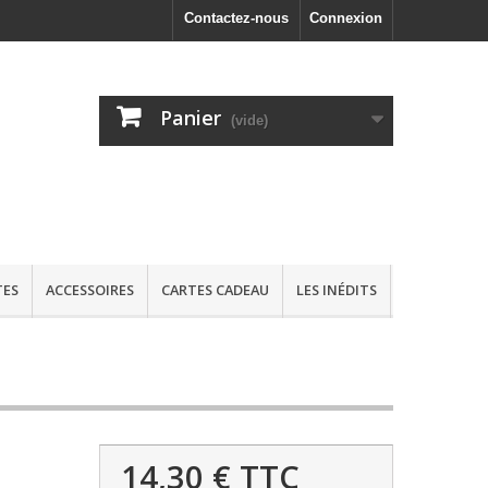
Contactez-nous
Connexion
Panier
(vide)
TES
ACCESSOIRES
CARTES CADEAU
LES INÉDITS
14,30 €
TTC