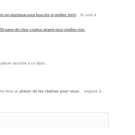
rs-en-plastique-pour-boucles-d-oreilles.html
) ; ils sont à
59-paire-de-clips-couleur-argent-pour-oreilles-non-
 parure assortie à ce bijou…
 me ferai un
plaisir de les réaliser pour vous
… toujours à