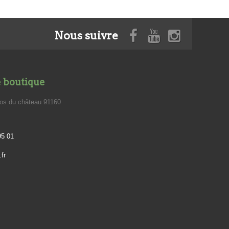
Nous suivre
e boutique
los du château 91160
95 01
fr