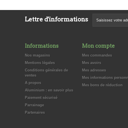
Lettre d'informations
Informations
Mon compte
Nos magasins
Mes commandes
Mentions légales
Mes avoirs
Conditions générales de
Mes adresses
ventes
Mes informations personn
A propos
Mes bons de réduction
Aluminium : en savoir plus
Paiement sécurisé
Parrainage
Partenaires