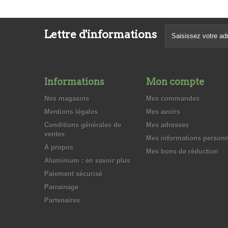
Lettre d'informations
Informations
Mon compte
Nos magasins
Mes commandes
Mentions légales
Mes avoirs
Conditions générales de
Mes adresses
ventes
Mes informations personn
A propos
Mes bons de réduction
Aluminium : en savoir plus
Paiement sécurisé
Parrainage
Partenaires