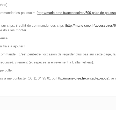
ches).
commander les poussoirs (
http://marie-cree.fr/accessoires/606-paire-de-poussoi
sur clips, il suffit de commander ces clips (
http://marie-cree.fr/accessoires/6
e dois les monter.
neuse.
 frais à ajouter !
mmande ! C’est peut-être l’occasion de regarder plus bas sur cette page, la
urisé), virement (et espèces si enlèvement à Ballainvilliers).
pe bulle.
pas à me contacter (06 11 34 95 01 ou
http://marie-cree.fr/contactez-nous
); je