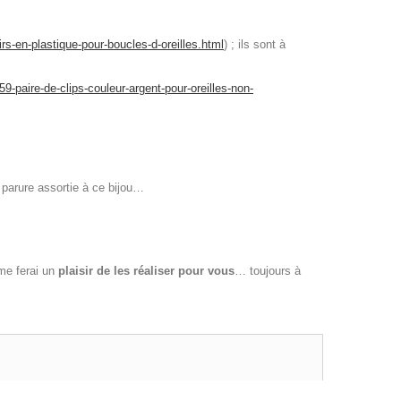
rs-en-plastique-pour-boucles-d-oreilles.html
) ; ils sont à
59-paire-de-clips-couleur-argent-pour-oreilles-non-
 parure assortie à ce bijou…
 me ferai un
plaisir de les réaliser pour vous
… toujours à