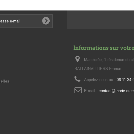
Informations sur votr
Marie'crée, 1 résidence du c
BALLAINVILLIERS France
Appelez-nous au :
06 11 34 
elles
E-mail :
contact@marie-cree.