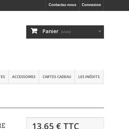
Contactez-nous
Connexion
Panier
(vide)
TES
ACCESSOIRES
CARTES CADEAU
LES INÉDITS
13,65 €
TTC
RE