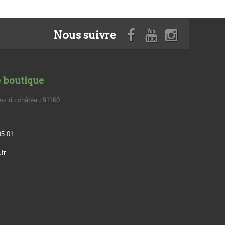
Nous suivre
e boutique
los du château 91160
95 01
fr