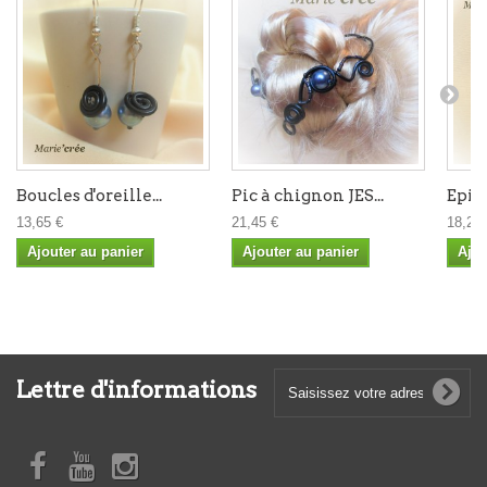
Boucles d'oreille...
Pic à chignon JES...
Epin
13,65 €
21,45 €
18,20 
Ajouter au panier
Ajouter au panier
Ajou
Lettre d'informations