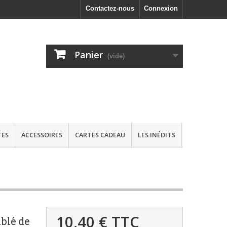
Contactez-nous
Connexion
Panier
(vide)
TES
ACCESSOIRES
CARTES CADEAU
LES INÉDITS
10,40 €
TTC
âblé de