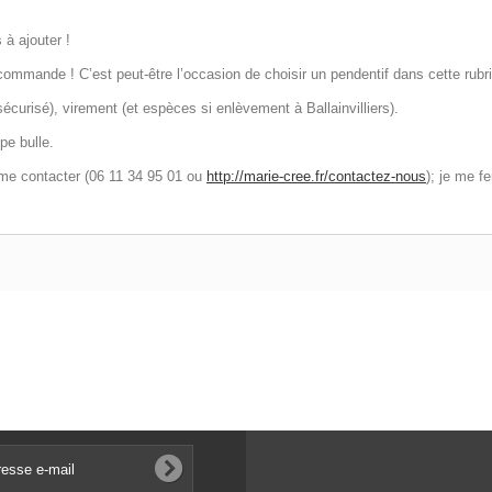
 à ajouter !
mmande ! C’est peut-être l’occasion de choisir un pendentif dans cette rubr
urisé), virement (et espèces si enlèvement à Ballainvilliers).
pe bulle.
 me contacter (06 11 34 95 01 ou
http://marie-cree.fr/contactez-nous
); je me f