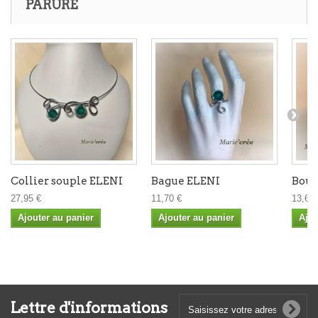
PARURE
Collier souple ELENI
Bague ELENI
Boucl
27,95 €
11,70 €
13,65 
Ajouter au panier
Ajouter au panier
Ajou
Lettre d'informations