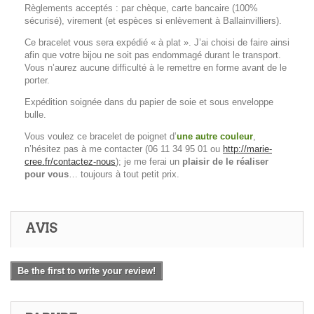
Règlements acceptés : par chèque, carte bancaire (100%
sécurisé), virement (et espèces si enlèvement à Ballainvilliers).
Ce bracelet vous sera expédié « à plat ». J’ai choisi de faire ainsi
afin que votre bijou ne soit pas endommagé durant le transport.
Vous n’aurez aucune difficulté à le remettre en forme avant de le
porter.
Expédition soignée dans du papier de soie et sous enveloppe
bulle.
Vous voulez ce bracelet de poignet d’
une autre couleur
,
n’hésitez pas à me contacter (06 11 34 95 01 ou
http://marie-
cree.fr/contactez-nous
); je me ferai un
plaisir de le réaliser
pour vous
… toujours à tout petit prix.
AVIS
Be the first to write your review!