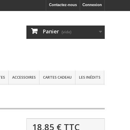
Contactez-nous
Connexion
Panier
(vide)
TES
ACCESSOIRES
CARTES CADEAU
LES INÉDITS
18,85 €
TTC