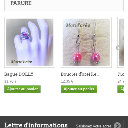
PARURE
Bague DOLLY
Boucles d'oreille...
Pic 
11,70 €
12,35 €
24,70 
Ajouter au panier
Ajouter au panier
Ajou
Lettre d'informations