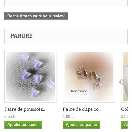
Be the first to write your review!
PARURE
Paire de poussoir...
Paire de clips co...
Coll
0,55 €
1,00 €
31,20 
Ajouter au panier
Ajouter au panier
Ajou