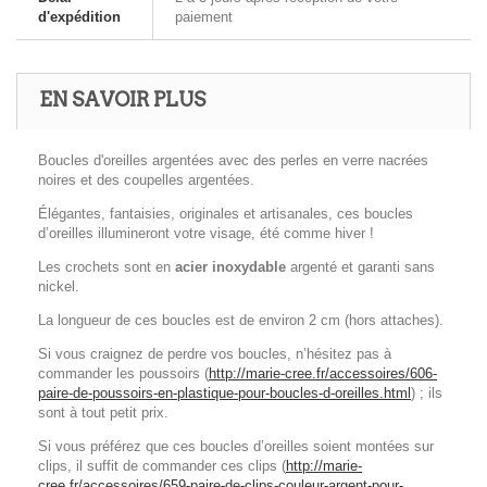
d'expédition
paiement
EN SAVOIR PLUS
Boucles d'oreilles argentées avec des perles en verre nacrées
noires et des coupelles argentées.
Élégantes, fantaisies, originales et artisanales, ces boucles
d’oreilles illumineront votre visage, été comme hiver !
Les crochets sont en
acier inoxydable
argenté et garanti sans
nickel.
La longueur de ces boucles est de environ 2 cm (hors attaches).
Si vous craignez de perdre vos boucles, n’hésitez pas à
commander les poussoirs (
http://marie-cree.fr/accessoires/606-
paire-de-poussoirs-en-plastique-pour-boucles-d-oreilles.html
) ; ils
sont à tout petit prix.
Si vous préférez que ces boucles d’oreilles soient montées sur
clips, il suffit de commander ces clips (
http://marie-
cree.fr/accessoires/659-paire-de-clips-couleur-argent-pour-