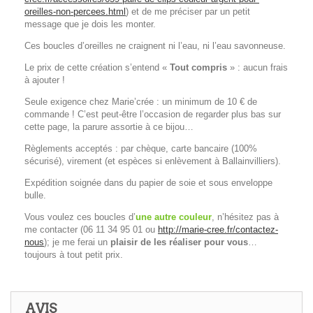
oreilles-non-percees.html
) et de me préciser par un petit
message que je dois les monter.
Ces boucles d’oreilles ne craignent ni l’eau, ni l’eau savonneuse.
Le prix de cette création s’entend «
Tout compris
» : aucun frais
à ajouter !
Seule exigence chez Marie’crée : un minimum de 10 € de
commande ! C’est peut-être l’occasion de regarder plus bas sur
cette page, la parure assortie à ce bijou…
Règlements acceptés : par chèque, carte bancaire (100%
sécurisé), virement (et espèces si enlèvement à Ballainvilliers).
Expédition soignée dans du papier de soie et sous enveloppe
bulle.
Vous voulez ces boucles d’
une autre couleur
, n’hésitez pas à
me contacter (06 11 34 95 01 ou
http://marie-cree.fr/contactez-
nous
); je me ferai un
plaisir de les réaliser pour vous
…
toujours à tout petit prix.
AVIS