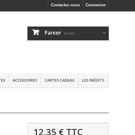
Contactez-nous
Connexion
Panier
(vide)
TES
ACCESSOIRES
CARTES CADEAU
LES INÉDITS
12,35 €
TTC