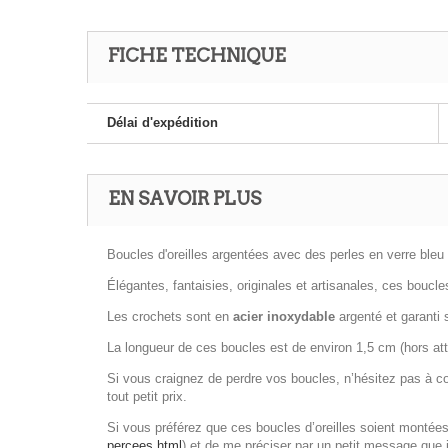
FICHE TECHNIQUE
Délai d'expédition
EN SAVOIR PLUS
Boucles d'oreilles argentées avec des perles en verre bleu 
Élégantes, fantaisies, originales et artisanales, ces boucle
Les crochets sont en
acier inoxydable
argenté et garanti 
La longueur de ces boucles est de environ 1,5 cm (hors at
Si vous craignez de perdre vos boucles, n’hésitez pas à 
tout petit prix.
Si vous préférez que ces boucles d’oreilles soient montées 
percees.html
) et de me préciser par un petit message que j