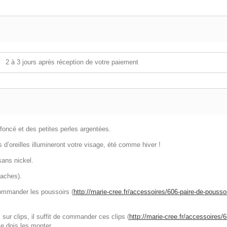
2 à 3 jours après réception de votre paiement
foncé et des petites perles argentées.
s d’oreilles illumineront votre visage, été comme hiver !
sans nickel.
taches).
commander les poussoirs (
http://marie-cree.fr/accessoires/606-paire-de-poussoi
sur clips, il suffit de commander ces clips (
http://marie-cree.fr/accessoires/6
e dois les monter.