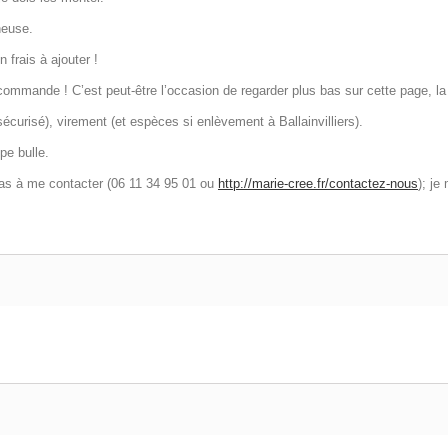
neuse.
 frais à ajouter !
mmande ! C’est peut-être l’occasion de regarder plus bas sur cette page, la
urisé), virement (et espèces si enlèvement à Ballainvilliers).
pe bulle.
pas à me contacter (06 11 34 95 01 ou
http://marie-cree.fr/contactez-nous
); je