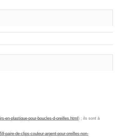
rs-en-plastique-pour-boucles-d-oreilles.html
) ; ils sont à
59-paire-de-clips-couleur-argent-pour-oreilles-non-