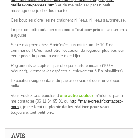
oreilles-non-percees.html
) et de me préciser par un petit
message que je dois les monter.
Ces boucles d’oreilles ne craignent ni l’eau, ni l’eau savonneuse.
Le prix de cette création s’entend «
Tout compris
» : aucun frais
à ajouter !
Seule exigence chez Marie’crée : un minimum de 10 € de
commande ! C’est peut-être l’occasion de regarder plus bas sur
cette page, la parure assortie à ce bijou…
Règlements acceptés : par chèque, carte bancaire (100%
sécurisé), virement (et espèces si enlèvement à Ballainvilliers).
Expédition soignée dans du papier de soie et sous enveloppe
bulle.
Vous voulez ces boucles d’
une autre couleur
, n’hésitez pas à
me contacter (06 11 34 95 01 ou
http://marie-cree.fr/contactez-
nous
); je me ferai un
plaisir de les réaliser pour vous
…
toujours à tout petit prix.
AVIS