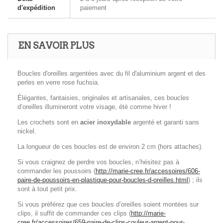
d'expédition
paiement
EN SAVOIR PLUS
Boucles d'oreilles argentées avec du fil d'aluminium argent et des
perles en verre rose fuchsia.
Élégantes, fantaisies, originales et artisanales, ces boucles
d’oreilles illumineront votre visage, été comme hiver !
Les crochets sont en
acier inoxydable
argenté
et garanti sans
nickel.
La longueur de ces boucles est de environ 2 cm (hors attaches).
Si vous craignez de perdre vos boucles, n’hésitez pas à
commander les poussoirs (
http://marie-cree.fr/accessoires/606-
paire-de-poussoirs-en-plastique-pour-boucles-d-oreilles.html
) ; ils
sont à tout petit prix.
Si vous préférez que ces boucles d’oreilles soient montées sur
clips, il suffit de commander ces clips (
http://marie-
cree.fr/accessoires/659-paire-de-clips-couleur-argent-pour-