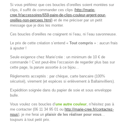
Si vous préférez que ces boucles d’oreilles soient montées sur
clips, il suffit de commander ces clips (
http://marie-
cree.fr/accessoires/659-paire-de-clips-couleur-argent-pour-
oreilles-non-percees.html
) et de me préciser par un petit
message que je dois les monter.
Ces boucles d’oreilles ne craignent ni l’eau, ni l’eau savonneuse.
Le prix de cette création s’entend «
Tout compris
» : aucun frais
à ajouter !
Seule exigence chez Marie’crée : un minimum de 10 € de
commande ! C’est peut-être l’occasion de regarder plus bas sur
cette page, la parure assortie à ce bijou…
Règlements acceptés : par chèque, carte bancaire (100%
sécurisé), virement (et espèces si enlèvement à Ballainvilliers).
Expédition soignée dans du papier de soie et sous enveloppe
bulle.
Vous voulez ces boucles d’
une autre couleur
, n’hésitez pas à
me contacter (06 11 34 95 01 ou
http://marie-cree.fr/contactez-
nous
); je me ferai un
plaisir de les réaliser pour vous
…
toujours à tout petit prix.