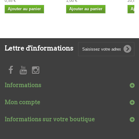
0,55 €
1,00 €
20,80 
Ajouter au panier
Ajouter au panier
Ajou
Lettre d'informations
Informations
Mon compte
Informations sur votre boutique