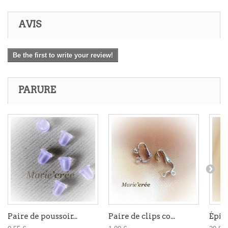
AVIS
Be the first to write your review!
PARURE
Paire de poussoir...
Paire de clips co...
Épin