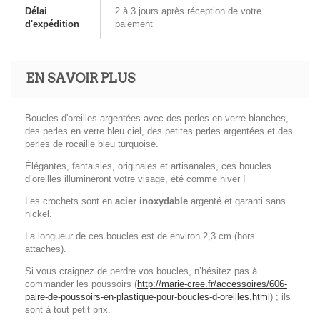
Délai
2 à 3 jours après réception de votre
d'expédition
paiement
EN SAVOIR PLUS
Boucles d'oreilles argentées avec des perles en verre blanches,
des perles en verre bleu ciel, des petites perles argentées et des
perles de rocaille bleu turquoise.
Élégantes, fantaisies, originales et artisanales, ces boucles
d’oreilles illumineront votre visage, été comme hiver !
Les crochets sont en
acier inoxydable
argenté et garanti sans
nickel.
La longueur de ces boucles est de environ 2,3 cm (hors
attaches).
Si vous craignez de perdre vos boucles, n’hésitez pas à
commander les poussoirs (
http://marie-cree.fr/accessoires/606-
paire-de-poussoirs-en-plastique-pour-boucles-d-oreilles.html
) ; ils
sont à tout petit prix.