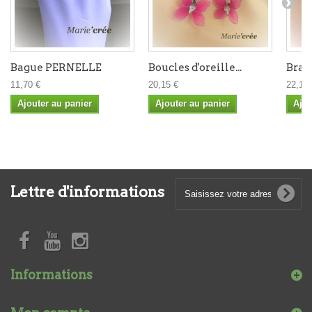
Bague PERNELLE
Boucles d'oreille...
Brace
11,70 €
20,15 €
22,10 
Ajouter au panier
Ajouter au panier
Ajou
Lettre d'informations
Informations