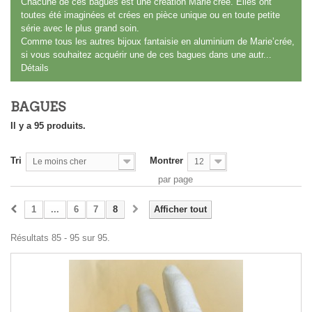
Chacune de ces bagues est une création Marie’crée. Elles ont
toutes été imaginées et crées en pièce unique ou en toute petite
série avec le plus grand soin.
Comme tous les autres bijoux fantaisie en aluminium de Marie’crée,
si vous souhaitez acquérir une de ces bagues dans une autr...
Détails
BAGUES
Il y a 95 produits.
Tri
Montrer
Le moins cher
12
par page
1
...
6
7
8
Afficher tout
Résultats 85 - 95 sur 95.