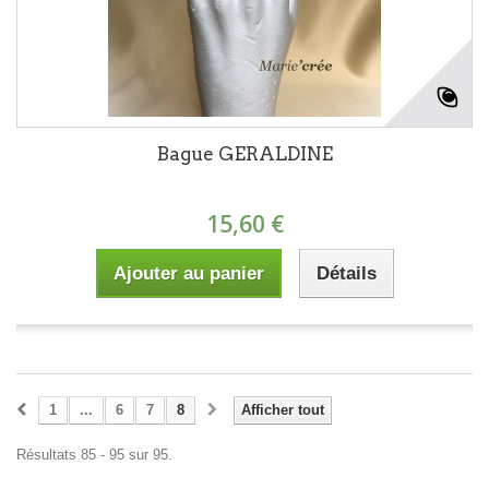
Bague GERALDINE
15,60 €
Ajouter au panier
Détails
1
...
6
7
8
Afficher tout
Résultats 85 - 95 sur 95.